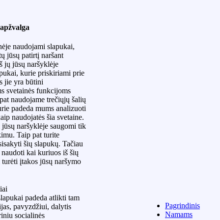
apžvalga
inėje naudojami slapukai,
ų jūsų patirtį naršant
Iš jų jūsų naršyklėje
ukai, kurie priskiriami prie
s jie yra būtini
s svetainės funkcijoms
 pat naudojame trečiųjų šalių
urie padeda mums analizuoti
 kaip naudojatės šia svetaine.
 jūsų naršyklėje saugomi tik
kimu. Taip pat turite
isakyti šių slapukų. Tačiau
naudoti kai kuriuos iš šių
 turėti įtakos jūsų naršymo
iai
lapukai padeda atlikti tam
Pagrindinis
ijas, pavyzdžiui, dalytis
Namams
riniu socialinės