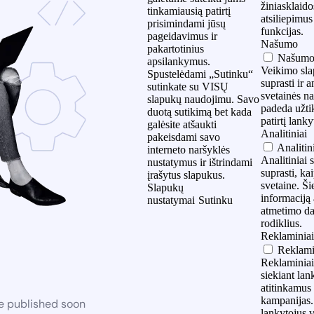
žiniasklaido
tinkamiausią patirtį
atsiliepimus 
prisimindami jūsų
funkcijas.
pageidavimus ir
Našumo
pakartotinius
Našum
apsilankymus.
Veikimo sla
Spustelėdami „Sutinku“
suprasti ir 
sutinkate su VISŲ
svetainės n
slapukų naudojimu. Savo
padeda užti
duotą sutikimą bet kada
patirtį lank
galėsite atšaukti
Analitiniai
pakeisdami savo
Analitin
interneto naršyklės
Analitiniai 
nustatymus ir ištrindami
suprasti, ka
įrašytus slapukus.
svetaine. Ši
Slapukų
informaciją 
nustatymai
Sutinku
atmetimo daž
rodiklius.
Reklaminia
Reklami
Reklaminiai
siekiant lan
atitinkamus
kampanijas. 
be published soon
lankytojus v