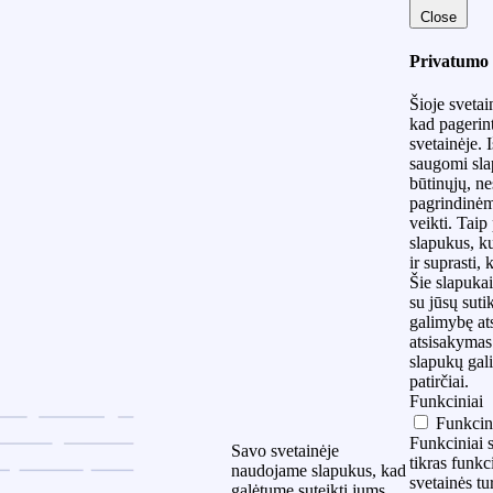
Close
Privatumo 
Šioje sveta
kad pagerint
svetainėje. 
saugomi slap
būtinųjų, ne
pagrindinėm
veikti. Taip
slapukus, k
ir suprasti,
Šie slapukai
su jūsų suti
galimybę ats
atsisakymas 
slapukų gali
patirčiai.
Funkciniai
Funkcin
Funkciniai s
Savo svetainėje
tikras funkc
naudojame slapukus, kad
svetainės tu
galėtume suteikti jums