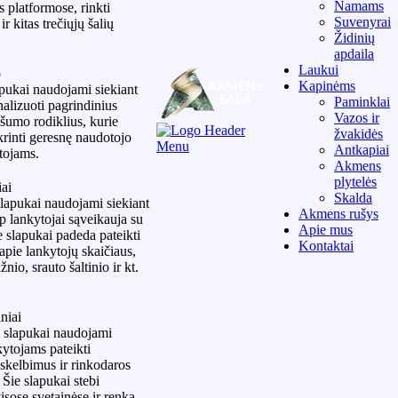
Namams
s platformose, rinkti
Suvenyrai
ir kitas trečiųjų šalių
Židinių
apdaila
Laukui
o
Kapinėms
pukai naudojami siekiant
Paminklai
analizuoti pagrindinius
Vazos ir
ašumo rodiklius, kurie
žvakidės
krinti geresnę naudotojo
Antkapiai
ytojams.
Akmens
plytelės
iai
Skalda
slapukai naudojami siekiant
Akmens rušys
ip lankytojai sąveikauja su
Apie mus
e slapukai padeda pateikti
Kontaktai
apie lankytojų skaičiaus,
nio, srauto šaltinio ir kt.
i
niai
 slapukai naudojami
kytojams pateikti
 skelbimus ir rinkodaros
Šie slapukai stebi
isose svetainėse ir renka