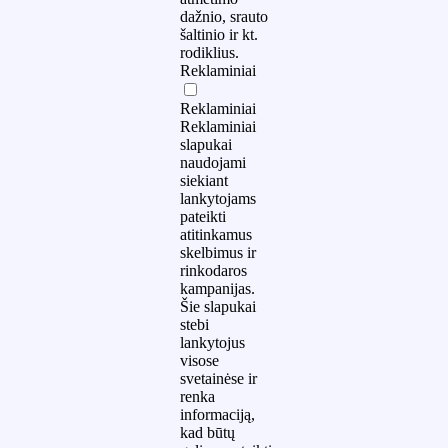
dažnio, srauto
šaltinio ir kt.
rodiklius.
Reklaminiai
Reklaminiai
Reklaminiai
slapukai
naudojami
siekiant
lankytojams
pateikti
atitinkamus
skelbimus ir
rinkodaros
kampanijas.
Šie slapukai
stebi
lankytojus
visose
svetainėse ir
renka
informaciją,
kad būtų