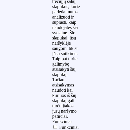
trečiųjų šalių
slapukus, kurie
padeda mums
analizuoti ir
suprasti, kaip
naudojatės šia
svetaine. Šie
slapukai jūsų
naršyklėje
saugomi tik su
jūsų sutikimu.
Taip pat turite
galimybę
atsisakyti šių
slapukų.
Tačiau
atsisakymas
naudoti kai
kuriuos iš šių
slapukų gali
turėti įtakos
jūsų naršymo
patirčiai.
Funkciniai
Funkciniai