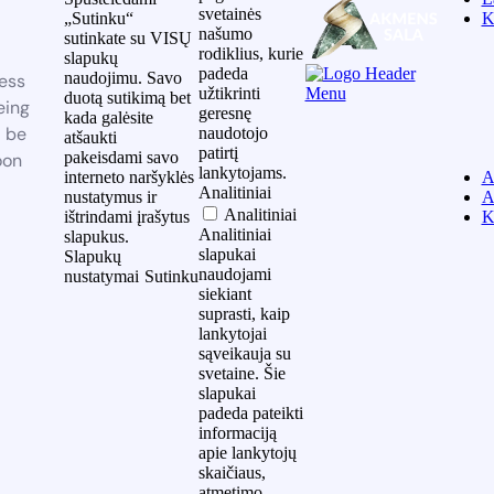
svetainės
„Sutinku“
K
našumo
sutinkate su VISŲ
rodiklius, kurie
slapukų
padeda
naudojimu. Savo
ess
užtikrinti
duotą sutikimą bet
eing
geresnę
kada galėsite
l be
naudotojo
atšaukti
patirtį
pakeisdami savo
oon
lankytojams.
interneto naršyklės
A
Analitiniai
nustatymus ir
A
Analitiniai
ištrindami įrašytus
K
Analitiniai
slapukus.
slapukai
Slapukų
naudojami
nustatymai
Sutinku
siekiant
suprasti, kaip
lankytojai
sąveikauja su
svetaine. Šie
slapukai
padeda pateikti
informaciją
apie lankytojų
skaičiaus,
atmetimo