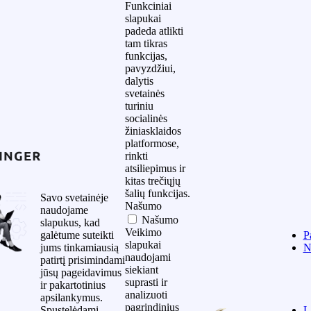
Funkciniai
slapukai
padeda atlikti
tam tikras
funkcijas,
pavyzdžiui,
dalytis
svetainės
turiniu
socialinės
žiniasklaidos
platformose,
rinkti
atsiliepimus ir
kitas trečiųjų
šalių funkcijas.
Savo svetainėje
Našumo
naudojame
Našumo
slapukus, kad
Veikimo
galėtume suteikti
P
slapukai
jums tinkamiausią
N
naudojami
patirtį prisimindami
siekiant
jūsų pageidavimus
suprasti ir
ir pakartotinius
analizuoti
apsilankymus.
pagrindinius
Spustelėdami
L