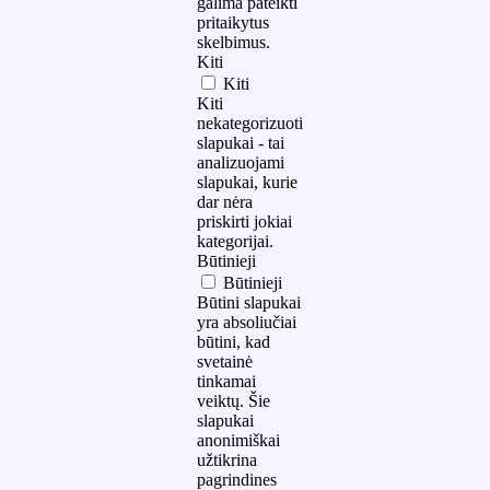
galima pateikti
pritaikytus
skelbimus.
Kiti
Kiti
Kiti
nekategorizuoti
slapukai - tai
analizuojami
slapukai, kurie
dar nėra
priskirti jokiai
kategorijai.
Būtinieji
Būtinieji
Būtini slapukai
yra absoliučiai
būtini, kad
svetainė
tinkamai
veiktų. Šie
slapukai
anonimiškai
užtikrina
pagrindines