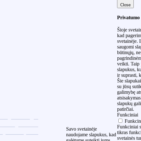
Close
Privatumo 
Šioje sveta
kad pagerint
svetainėje. 
saugomi slap
būtinųjų, ne
pagrindinėm
veikti. Taip
slapukus, k
ir suprasti,
Šie slapukai
su jūsų suti
galimybę ats
atsisakymas 
slapukų gali
patirčiai.
Funkciniai
Funkcin
Funkciniai s
Savo svetainėje
tikras funkc
naudojame slapukus, kad
svetainės tu
galėtume suteikti jums