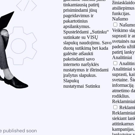
žiniasklaido
tinkamiausią patirtį
atsiliepimus 
prisimindami jūsų
funkcijas.
pageidavimus ir
Našumo
pakartotinius
Našum
apsilankymus.
Veikimo sla
Spustelėdami „Sutinku“
suprasti ir 
sutinkate su VISŲ
svetainės n
slapukų naudojimu. Savo
padeda užti
duotą sutikimą bet kada
patirtį lank
galėsite atšaukti
Analitiniai
pakeisdami savo
Analitin
interneto naršyklės
Analitiniai 
nustatymus ir ištrindami
suprasti, ka
įrašytus slapukus.
svetaine. Ši
Slapukų
informaciją 
nustatymai
Sutinku
atmetimo daž
rodiklius.
Reklaminia
Reklami
Reklaminiai
siekiant lan
atitinkamus
kampanijas. 
be published soon
lankytojus v