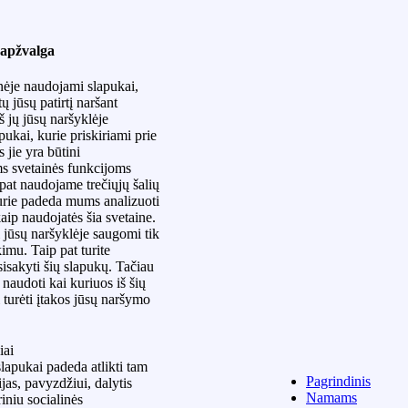
apžvalga
inėje naudojami slapukai,
ų jūsų patirtį naršant
Iš jų jūsų naršyklėje
ukai, kurie priskiriami prie
s jie yra būtini
s svetainės funkcijoms
 pat naudojame trečiųjų šalių
urie padeda mums analizuoti
 kaip naudojatės šia svetaine.
 jūsų naršyklėje saugomi tik
kimu. Taip pat turite
isakyti šių slapukų. Tačiau
naudoti kai kuriuos iš šių
 turėti įtakos jūsų naršymo
iai
lapukai padeda atlikti tam
Pagrindinis
ijas, pavyzdžiui, dalytis
Namams
riniu socialinės