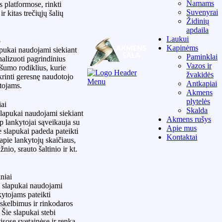
Namams
s platformose, rinkti
Suvenyrai
ir kitas trečiųjų šalių
Židinių
apdaila
Laukui
o
Kapinėms
pukai naudojami siekiant
Paminklai
analizuoti pagrindinius
Vazos ir
ašumo rodiklius, kurie
žvakidės
krinti geresnę naudotojo
Antkapiai
ytojams.
Akmens
plytelės
iai
Skalda
slapukai naudojami siekiant
Akmens rušys
ip lankytojai sąveikauja su
Apie mus
e slapukai padeda pateikti
Kontaktai
apie lankytojų skaičiaus,
nio, srauto šaltinio ir kt.
i
niai
 slapukai naudojami
kytojams pateikti
 skelbimus ir rinkodaros
Šie slapukai stebi
isose svetainėse ir renka